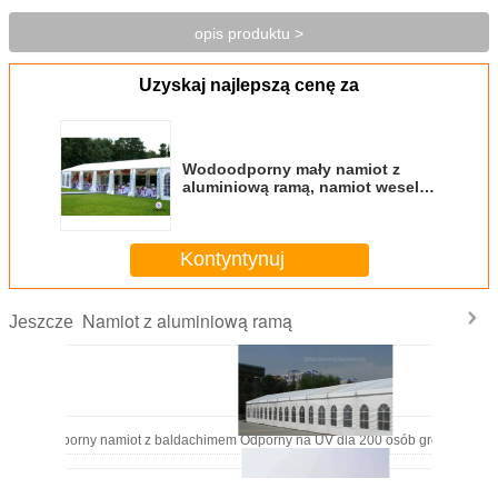
opis produktu >
Uzyskaj najlepszą cenę za
Wodoodporny mały namiot z
aluminiową ramą, namiot weselny
o szerokości 12 m
Kontyntynuj
Namiot z aluminiową ramą
Jeszcze
Wodoodporny namiot z baldachimem Odporny na UV dla 200 osób gromadzącyc