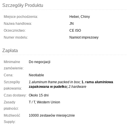
Szczegóły Produktu
Miejsce pochodzenia:
Hebei, Chiny
Nazwa handlowa:
JN
Orzecznictwo:
CE ISO
Numer modelu:
Namiot imprezowy
Zapłata
Minimalne
Do negocjacji
zamówienie:
Cena:
Neotiable
Szczegóły
1.aluminum frame packed in box;
1. rama aluminiowa
zapakowana w pudełko;
2.hardware
pakowania:
Czas dostawy:
Około 15 dni
Zasady
T / T, Western Union
płatności:
Możliwość
10000 zestawów miesięcznie
Supply: