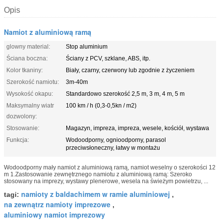
Opis
Namiot z aluminiową ramą
glowny material:
Stop aluminium
Ściana boczna:
Ściany z PCV, szklane, ABS, itp.
Kolor tkaniny:
Biały, czarny, czerwony lub zgodnie z życzeniem
Szerokość namiotu:
3m-40m
Wysokość okapu:
Standardowo szerokość 2,5 m, 3 m, 4 m, 5 m
Maksymalny wiatr
100 km / h (0,3-0,5kn / m2)
dozwolony:
Stosowanie:
Magazyn, impreza, impreza, wesele, kościół, wystawa
Funkcja:
Wodoodporny, ognioodporny, parasol
przeciwsłoneczny, łatwy w montażu
Wodoodporny mały namiot z aluminiową ramą, namiot weselny o szerokości 12
m 1.Zastosowanie zewnętrznego namiotu z aluminiową ramą: Szeroko
stosowany na imprezy, wystawy plenerowe, wesela na świeżym powietrzu, ...
namioty z baldachimem w ramie aluminiowej
tagi:
,
na zewnątrz namioty imprezowe
,
aluminiowy namiot imprezowy