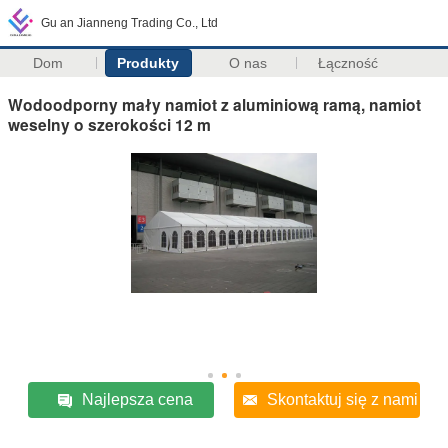
Gu an Jianneng Trading Co., Ltd
Dom
Produkty
O nas
Łączność
Wodoodporny mały namiot z aluminiową ramą, namiot
weselny o szerokości 12 m
Najlepsza cena
Skontaktuj się z nami