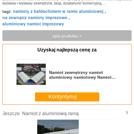
wystawy i wystawy zewnętrzne, targi, działalność komercyjną, ...
namioty z baldachimem w ramie aluminiowej
tagi:
,
na zewnątrz namioty imprezowe
,
aluminiowy namiot imprezowy
opis produktu >
Uzyskaj najlepszą cenę za
Namiot zewnętrzny namiot
aluminiowy namiotowy Namioty
namiotowe 3m-40m dla 200 osób
Kontyntynuj
Namiot z aluminiową ramą
Jeszcze