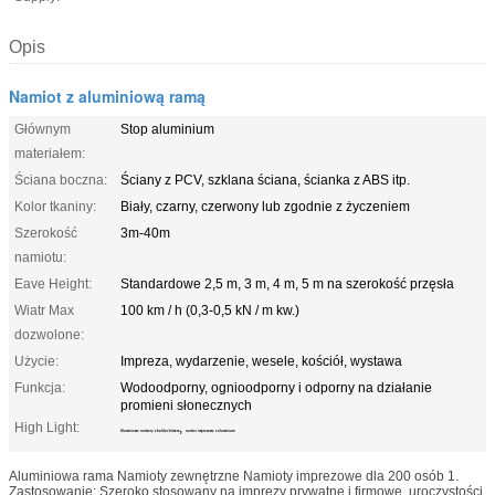
Opis
Namiot z aluminiową ramą
Głównym
Stop aluminium
materiałem:
Ściana boczna:
Ściany z PCV, szklana ściana, ścianka z ABS itp.
Kolor tkaniny:
Biały, czarny, czerwony lub zgodnie z życzeniem
Szerokość
3m-40m
namiotu:
Eave Height:
Standardowe 2,5 m, 3 m, 4 m, 5 m na szerokość przęsła
Wiatr Max
100 km / h (0,3-0,5 kN / m kw.)
dozwolone:
Użycie:
Impreza, wydarzenie, wesele, kościół, wystawa
Funkcja:
Wodoodporny, ognioodporny i odporny na działanie
promieni słonecznych
High Light:
,
Aluminiowe namioty z baldachimem
namiot imprezowy z aluminium
Aluminiowa rama Namioty zewnętrzne Namioty imprezowe dla 200 osób 1.
Zastosowanie: Szeroko stosowany na imprezy prywatne i firmowe, uroczystości,