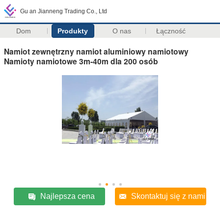
Gu an Jianneng Trading Co., Ltd
Dom
Produkty
O nas
Łączność
Namiot zewnętrzny namiot aluminiowy namiotowy
Namioty namiotowe 3m-40m dla 200 osób
Najlepsza cena
Skontaktuj się z nami