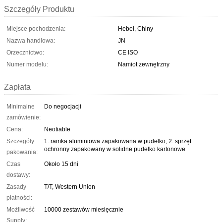
Szczegóły Produktu
Miejsce pochodzenia:
Hebei, Chiny
Nazwa handlowa:
JN
Orzecznictwo:
CE ISO
Numer modelu:
Namiot zewnętrzny
Zapłata
Minimalne
Do negocjacji
zamówienie:
Cena:
Neotiable
Szczegóły
1. ramka aluminiowa zapakowana w pudełko; 2. sprzęt
ochronny zapakowany w solidne pudełko kartonowe
pakowania:
Czas
Około 15 dni
dostawy:
Zasady
T/T, Western Union
płatności:
Możliwość
10000 zestawów miesięcznie
Supply: