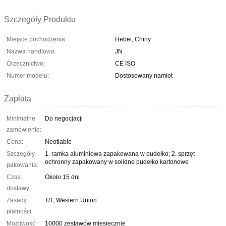
Szczegóły Produktu
Miejsce pochodzenia:
Hebei, Chiny
Nazwa handlowa:
JN
Orzecznictwo:
CE ISO
Numer modelu:
Dostosowany namiot
Zapłata
Minimalne
Do negocjacji
zamówienie:
Cena:
Neotiable
Szczegóły
1. ramka aluminiowa zapakowana w pudełko; 2. sprzęt
ochronny zapakowany w solidne pudełko kartonowe
pakowania:
Czas
Około 15 dni
dostawy:
Zasady
T/T, Western Union
płatności:
Możliwość
10000 zestawów miesięcznie