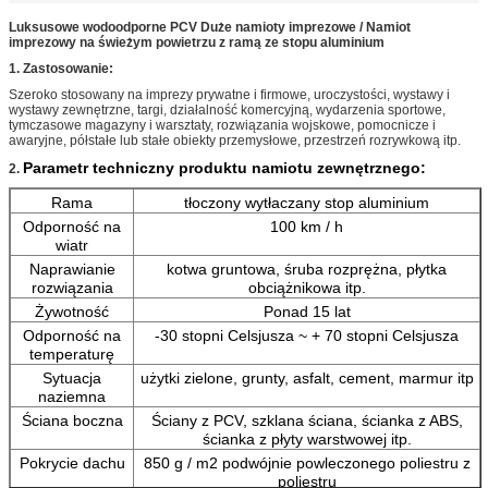
Luksusowe wodoodporne PCV Duże namioty imprezowe / Namiot
imprezowy na świeżym powietrzu z ramą ze stopu aluminium
1. Zastosowanie:
Szeroko stosowany na imprezy prywatne i firmowe, uroczystości, wystawy i
wystawy zewnętrzne, targi, działalność komercyjną, wydarzenia sportowe,
tymczasowe magazyny i warsztaty, rozwiązania wojskowe, pomocnicze i
awaryjne, półstałe lub stałe obiekty przemysłowe, przestrzeń rozrywkową itp.
Parametr techniczny produktu namiotu zewnętrznego:
2.
Rama
tłoczony wytłaczany stop aluminium
Odporność na
100 km / h
wiatr
Naprawianie
kotwa gruntowa, śruba rozprężna, płytka
rozwiązania
obciążnikowa itp.
Żywotność
Ponad 15 lat
Odporność na
-30 stopni Celsjusza ~ + 70 stopni Celsjusza
temperaturę
Sytuacja
użytki zielone, grunty, asfalt, cement, marmur itp
naziemna
Ściana boczna
Ściany z PCV, szklana ściana, ścianka z ABS,
ścianka z płyty warstwowej itp.
Pokrycie dachu
850 g / m2 podwójnie powleczonego poliestru z
poliestru