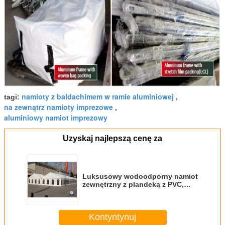
namioty z baldachimem w ramie aluminiowej
tagi:
,
na zewnątrz namioty imprezowe
,
aluminiowy namiot imprezowy
Uzyskaj najlepszą cenę za
Luksusowy wodoodporny namiot
zewnętrzny z plandeką z PVC,
namioty na duże imprezy z ramą
ze stopu aluminium
Kontyntynuj