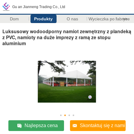
Gu an Jianneng Trading Co., Ltd
Dom
Produkty
O nas
Wycieczka po fabryce
>>
Luksusowy wodoodporny namiot zewnętrzny z plandeką
z PVC, namioty na duże imprezy z ramą ze stopu
aluminium
Najlepsza cena
Skontaktuj się z nami