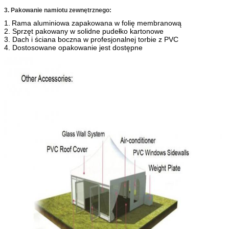
Złącza
Ocynkowane ogniowo
3. Pakowanie namiotu zewnętrznego:
Stosowanie
impreza, impreza, wystawa, wesele, sport,
1.
Rama aluminiowa zapakowana w folię membranową
magazyn, garaż, itp
2. Sprzęt pakowany w solidne pudełko kartonowe
3. Dach i ściana boczna w profesjonalnej torbie z PVC
Tkanina z
650 g / m2 podwójnej tkaniny poliestrowej
4. Dostosowane opakowanie jest dostępne
bocznej ściany
powlekanej PCV
opóźniacz
DIN4102, B1 / M2, NFPA701
płomienia