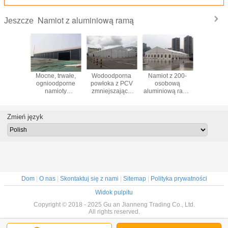
Namiot z aluminiową ramą
Jeszcze
owa rama
Mocne, trwałe,
Wodoodporna
Namiot z 200-
Wodood
trzne
ognioodporne
powłoka z PCV
osobową
namio
ioty
namioty
zmniejszająca
aluminiową ramą
baldac
ynowe,
magazynowe
palność Duży
aluminiową na
Odporny
iot
Namiot
namiot
zewnątrz na
dla 200
nowy o
przemysłowy z
magazynowy do
kościół lub inne
gromadząc
Zmień język
jemności
czarną
przechowywania
wydarzenie
na wyda
aluminiową ramą
Dom
|
O nas
|
Skontaktuj się z nami
|
Sitemap
|
Polityka prywatności
Widok pulpitu
Copyright © 2018 - 2025 Gu an Jianneng Trading Co., Ltd.
All rights reserved.