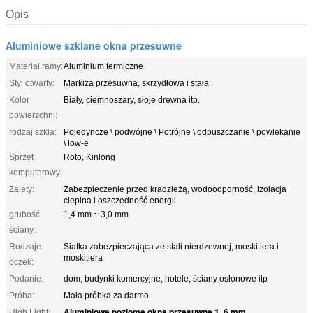
Opis
Aluminiowe szklane okna przesuwne
Materiał ramy:
Aluminium termiczne
Styl otwarty:
Markiza przesuwna, skrzydłowa i stała
Kolor
Biały, ciemnoszary, słoje drewna itp.
powierzchni:
rodzaj szkła:
Pojedyncze \ podwójne \ Potrójne \ odpuszczanie \ powlekanie
\ low-e
Sprzęt
Roto, Kinlong
komputerowy:
Zalety:
Zabezpieczenie przed kradzieżą, wodoodporność, izolacja
cieplna i oszczędność energii
grubość
1,4 mm ~ 3,0 mm
ściany:
Rodzaje
Siatka zabezpieczająca ze stali nierdzewnej, moskitiera i
moskitiera
oczek:
Podanie:
dom, budynki komercyjne, hotele, ściany osłonowe itp
Próba:
Mała próbka za darmo
Aluminiowe poziome okna przesuwne 1
6 mm
High Light:
,
,