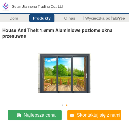
Gu an Jianneng Trading Co., Ltd
Dom
Produkty
O nas
Wycieczka po fabryce
>>
House Anti Theft 1.6mm Aluminiowe poziome okna
przesuwne
Najlepsza cena
Skontaktuj się z nami