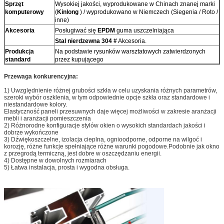
Sprzęt
Wysokiej jakości, wyprodukowane w Chinach znanej marki
komputerowy
(
Kinlong
) / wyprodukowano w Niemczech (Siegenia / Roto /
inne)
Akcesoria
Posługiwać się
EPDM
guma uszczelniająca
Stal nierdzewna 304 #
Akcesoria.
Produkcja
Na podstawie rysunków warsztatowych zatwierdzonych
standard
przez kupującego
Przewaga konkurencyjna:
1) Uwzględnienie różnej grubości szkła w celu uzyskania różnych parametrów,
szeroki wybór oszklenia, w tym odpowiednie opcje szkła oraz standardowe i
niestandardowe kolory.
Elastyczność paneli przesuwnych daje więcej możliwości w zakresie aranżacji
mebli i aranżacji pomieszczenia
2) Różnorodne konfiguracje stylów okien o wysokich standardach jakości i
dobrze wykończone
3) Dźwiękoszczelne, izolacja cieplna, ognioodporne, odporne na wilgoć i
korozję, różne funkcje spełniające różne warunki pogodowe.Podobnie jak okno
z przegrodą termiczną, jest dobre w oszczędzaniu energii.
4) Dostępne w dowolnych rozmiarach
5) Łatwa instalacja, prosta i wygodna obsługa.