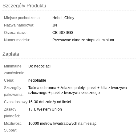
Szczegóły Produktu
Miejsce pochodzenia:
Hebei, Chiny
Nazwa handlowa:
JN
Orzecznictwo:
CE ISO SGS
Numer modelu:
Przesuwne okno ze stopu aluminium
Zapłata
Minimalne
Do negocjacji
zamówienie:
Cena:
negotiable
Szczegóły
Taśma ochronna + żelazne palety i paski + folia z tworzywa
sztucznego + paski z tworzywa sztucznego
pakowania:
Czas dostawy:
15-30 dni zależy od ilości
Zasady
T / T, Western Union
płatności:
Możliwość
10000 metrów kwadratowych na miesiąc
Supply: