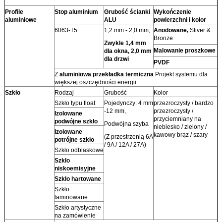
Profile
Stop aluminium
Grubość ścianki
Wykończenie
aluminiowe
ALU
powierzchni i kolor
6063-T5
1,2 mm - 2,0 mm,
Anodowane,
Sliver &
Bronze
Zwykle 1,4 mm
Malowanie proszkowe
dla okna, 2,0 mm
dla drzwi
PVDF
Z
aluminiowa przekładka termiczna
Projekt systemu dla
większej oszczędności energii
Szkło
Rodzaj
Grubość
Kolor
Szkło typu float
Pojedynczy: 4 mm
przezroczysty / bardzo
-12 mm,
przezroczysty /
Izolowane
przyciemniany na
podwójne szkło
Podwójna szyba
niebiesko / zielony /
Izolowane
kawowy brąz / szary
(Z przestrzenią 6A
potrójne szkło
/ 9A / 12A / 27A)
Szkło odblaskowe
Szkło
niskoemisyjne
Szkło hartowane
Szkło
laminowane
Szkło artystyczne
na zamówienie