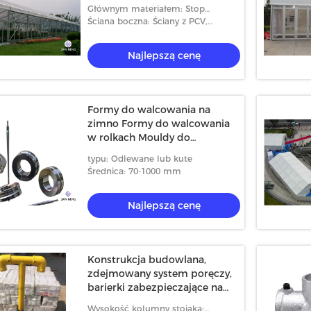
Głównym materiałem: Stop
aluminium
Ściana boczna: Ściany z PCV,
szklana ściana, ścianka z ABS itp.
Najlepszą cenę
Formy do walcowania na
zimno Formy do walcowania
w rolkach Mouldy do
formowania rolek
typu: Odlewane lub kute
Średnica: 70-1000 mm
Najlepszą cenę
Konstrukcja budowlana,
zdejmowany system poręczy,
barierki zabezpieczające na
schodach
Wysokość kolumny stojaka: