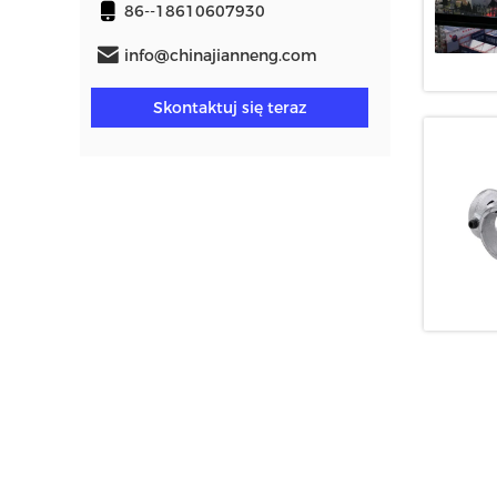
86--18610607930
info@chinajianneng.com
Skontaktuj się teraz