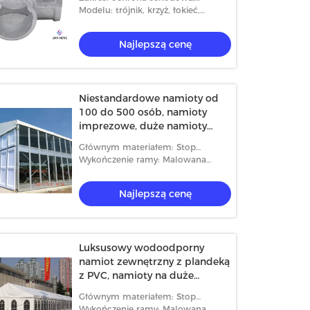
ochrona podłogi, balkon, ochrona
Modelu: trójnik, krzyż, łokieć,
dziur itp
podstawa itp
Najlepszą cenę
Niestandardowe namioty od
100 do 500 osób, namioty
imprezowe, duże namioty
malowane proszkowo
Głównym materiałem: Stop
ana ściana boczna Aluminiowa
Aluminiowa rama Zewnętrzne
aluminium
Wykończenie ramy: Malowana
 Namiot Modny styl 500-700
namioty magazynowe, namiot
proszkowo
 Pojemność
magazynowy o dużej pojemnoś
Najlepszą cenę
Najlepszą cenę
Najlepszą cenę
Luksusowy wodoodporny
namiot zewnętrzny z plandeką
z PVC, namioty na duże
imprezy z ramą ze stopu
Głównym materiałem: Stop
aluminium
aluminium
Wykończenie ramy: Malowana