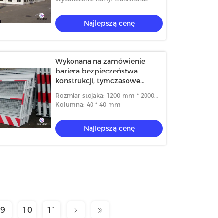
proszkowo
Najlepszą cenę
Wykonana na zamówienie
bariera bezpieczeństwa
konstrukcji, tymczasowe
systemy poręczy do windy
Rozmiar stojaka: 1200 mm * 2000
mm
Kolumna: 40 * 40 mm
Najlepszą cenę
9
10
11