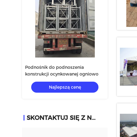
00M
Podnośnik do podnoszenia
Konstrukcja wc
konstrukcji ocynkowanej ogniowo
materiałowego
ę
Najlepszą cenę
Naj
SKONTAKTUJ SIĘ Z NAMI