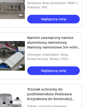
Struktura: Stop aluminium T6061 /
T6
Pokrycia:: PVC
Najlepszą cenę
Namiot zewnętrzny namiot
aluminiowy namiotowy
Namioty namiotowe 3m-40m
dla 200 osób
Głównym materiałem: Stop
aluminium
Ściana boczna: Ściany z PCV,
szklana ściana, ścianka z ABS itp.
Najlepszą cenę
Trzonek ochronny do
podłokietników Podstawa
krzyżakowa do konstrukcji
zabezpieczającej schody
Zakres: ochrona schodowa,