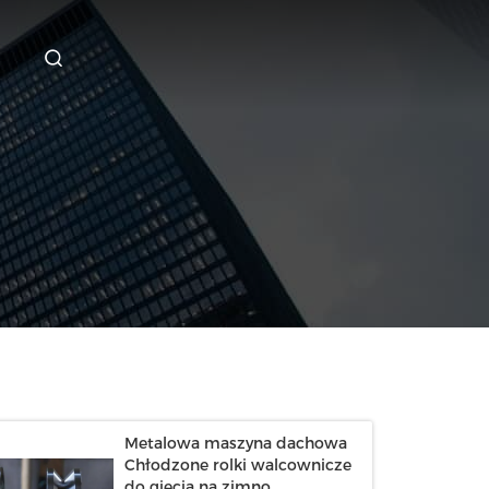
Metalowa maszyna dachowa
Chłodzone rolki walcownicze
do gięcia na zimno