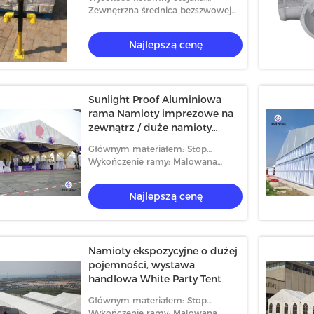
1200MM
Zewnętrzna średnica bezszwowej
rury: 48 mm
Najlepszą cenę
Sunlight Proof Aluminiowa
rama Namioty imprezowe na
zewnątrz / duże namioty
imprezowe
Głównym materiałem: Stop
iągnika
Wodoodporny namiot z
Szkl
aluminium
Wykończenie ramy: Malowana
 SC200 / 200
baldachimem Odporny na UV dla
rama
proszkowo
200 osób gromadzących się na
osób
Najlepszą cenę
lepszą cenę
Najlepszą cenę
wydarzenie
Namioty ekspozycyjne o dużej
pojemności, wystawa
handlowa White Party Tent
Głównym materiałem: Stop
aluminium
Wykończenie ramy: Malowana