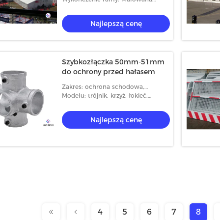
proszkowo
Najlepszą cenę
Szybkozłączka 50mm-51mm
do ochrony przed hałasem
Zakres: ochrona schodowa,
ochrona podłogi, balkon, ochrona
Modelu: trójnik, krzyż, łokieć,
dziur itp
podstawa itp
Najlepszą cenę
4
5
6
7
8