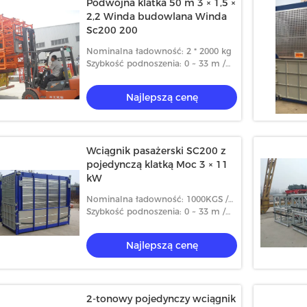
Podwójna klatka 50 m 3 × 1,5 ×
2,2 Winda budowlana Winda
Sc200 200
Nominalna ładowność: 2 * 2000 kg
Szybkość podnoszenia: 0 ~ 33 m /
min
Najlepszą cenę
Wciągnik pasażerski SC200 z
pojedynczą klatką Moc 3 × 11
kW
Nominalna ładowność: 1000KGS /
2000KGS
Szybkość podnoszenia: 0 ~ 33 m /
min
Najlepszą cenę
2-tonowy pojedynczy wciągnik