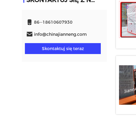
SKONTAKTUJ SIĘ Z NAMI
86--18610607930
info@chinajianneng.com
Skontaktuj się teraz