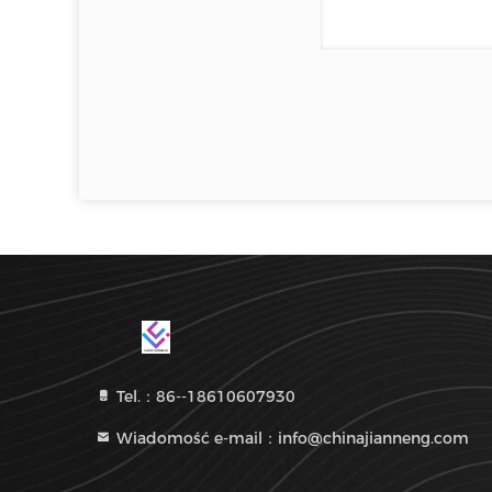
Tel.：86--18610607930
Wiadomość e-mail：info@chinajianneng.com