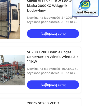
Silniki VFD 3 * 11KW Podwójna
klatka 2000KG Wciągnik
budowlany
Nominalna ładowność: 2 * 2000 kg
Szybkość podnoszenia: 0 ~ 36 m /
min
Najlepszą cenę
SC200 / 200 Double Cages
Construction Winda Winda 3 ×
11KW
Nominalna ładowność: 1000KGS /
2000KGS
Szybkość podnoszenia: 0 ~ 33 m /
min
Najlepszą cenę
200m SC200 VFD z