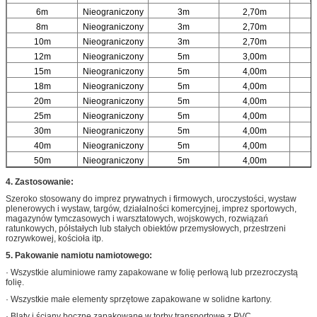
6m
Nieograniczony
3m
2,70m
3
8m
Nieograniczony
3m
2,70m
10m
Nieograniczony
3m
2,70m
12m
Nieograniczony
5m
3,00m
15m
Nieograniczony
5m
4,00m
18m
Nieograniczony
5m
4,00m
20m
Nieograniczony
5m
4,00m
7
25m
Nieograniczony
5m
4,00m
30m
Nieograniczony
5m
4,00m
40m
Nieograniczony
5m
4,00m
1
50m
Nieograniczony
5m
4,00m
1
4.
Zastosowanie:
Szeroko stosowany do imprez prywatnych i firmowych, uroczystości, wystaw
plenerowych i wystaw, targów, działalności komercyjnej, imprez sportowych,
magazynów tymczasowych i warsztatowych, wojskowych, rozwiązań
ratunkowych, półstałych lub stałych obiektów przemysłowych, przestrzeni
rozrywkowej, kościoła itp.
5. Pakowanie namiotu namiotowego:
· Wszystkie aluminiowe ramy zapakowane w folię perłową lub przezroczystą
folię.
· Wszystkie małe elementy sprzętowe zapakowane w solidne kartony.
· Blaty i ściany boczne zapakowane w torby transportowe z PVC.