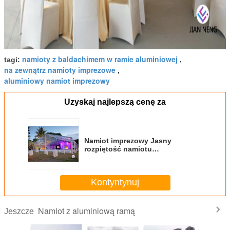
namioty z baldachimem w ramie aluminiowej
tagi:
,
na zewnątrz namioty imprezowe
,
aluminiowy namiot imprezowy
Uzyskaj najlepszą cenę za
Namiot imprezowy Jasny
rozpiętość namiotu
aluminiowego do restauracji,
wesele w europejskim stylu
Kontyntynuj
Namiot z aluminiową ramą
Jeszcze