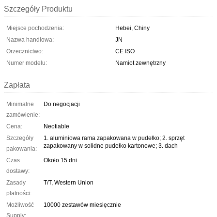
Szczegóły Produktu
Miejsce pochodzenia:
Hebei, Chiny
Nazwa handlowa:
JN
Orzecznictwo:
CE ISO
Numer modelu:
Namiot zewnętrzny
Zapłata
Minimalne
Do negocjacji
zamówienie:
Cena:
Neotiable
Szczegóły
1. aluminiowa rama zapakowana w pudełko; 2. sprzęt
zapakowany w solidne pudełko kartonowe; 3. dach
pakowania:
Czas
Około 15 dni
dostawy:
Zasady
T/T, Western Union
płatności:
Możliwość
10000 zestawów miesięcznie
Supply: