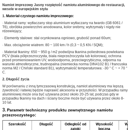
Namiot imprezowy Jasny rozpiętość namiotu aluminiowego do restauracji,
wesele w europejskim stylu
1.
Materiał czystego namiotu imprezowego:
· Materiał ramy: wytłaczany stop aluminium wytłaczany na twardo (GB 6061 /
T6), obróbka powierzchni anodowana, kolor srebrny, wytrzymały i nigdy nie
rdzewiejący;
· Elementy stalowe: stal ocynkowana ogniowo, grubość ponad 60um;
· Max. obciążenie wiatrem: 80 ~ 100 km / h (0,3 ~ 0,5 KN / SQM);
· Materiał tkaniny: 650 ~ 950 g / m2 podwójna tkanina poliestrowa powlekana
PCV (biała półprzezroczysta, biała nieprzeźroczysta lub kolorowa), ochrona
przed promieniowaniem UV, wodoodporna, przeciwgrzybiczna, odporna na
warunki atmosferyczne, trudnopalna (niemiecka norma DIN4102 B1 / francuska
norma M2 / Chiński standard B1), wytrzymałość temperaturowa: -30 ° C ~ + 70 °
C.
2.
Długość życia
W porównaniu z inną tymczasową konstrukcją, namiot aluminiowy ma lepszą
żywotność i łatwiej będzie naprawić akcesoria w przyszłości. W przypadku ramy
aluminiowej może ona być używana przez około 20-25 lat, podczas gdy w
przypadku tkaniny na dach i ściany boczne może być używana przez około 8-
10 lat.
3.
Parametr techniczny produktu zewnętrznego namiotu
przezroczystego:
Szerokość
Długość
Odległość od
Wysokość
Wy
zatoki
boczna
gr