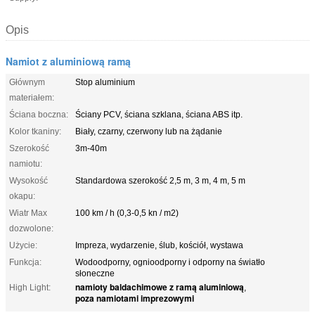
Opis
Namiot z aluminiową ramą
Głównym
Stop aluminium
materiałem:
Ściana boczna:
Ściany PCV, ściana szklana, ściana ABS itp.
Kolor tkaniny:
Biały, czarny, czerwony lub na żądanie
Szerokość
3m-40m
namiotu:
Wysokość
Standardowa szerokość 2,5 m, 3 m, 4 m, 5 m
okapu:
Wiatr Max
100 km / h (0,3-0,5 kn / m2)
dozwolone:
Użycie:
Impreza, wydarzenie, ślub, kościół, wystawa
Funkcja:
Wodoodporny, ognioodporny i odporny na światło
słoneczne
namioty baldachimowe z ramą aluminiową
High Light:
,
poza namiotami imprezowymi