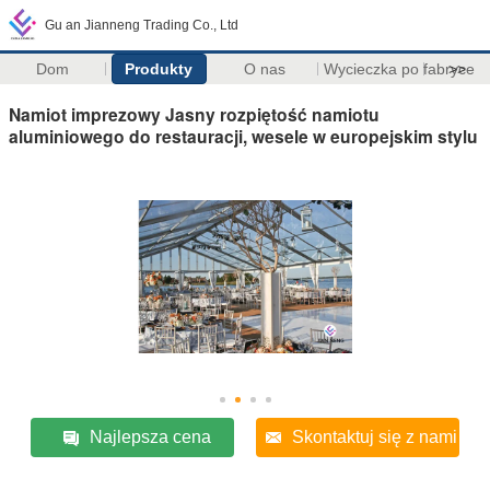
Gu an Jianneng Trading Co., Ltd
Dom
Produkty
O nas
Wycieczka po fabryce
>>
Namiot imprezowy Jasny rozpiętość namiotu
aluminiowego do restauracji, wesele w europejskim stylu
Najlepsza cena
Skontaktuj się z nami