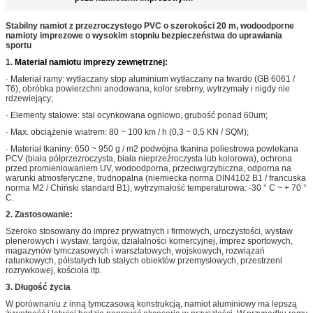
Stabilny namiot z przezroczystego PVC o szerokości 20 m, wodoodporne
namioty imprezowe o wysokim stopniu bezpieczeństwa do uprawiania
sportu
1.
Materiał namiotu imprezy zewnętrznej:
· Materiał ramy: wytłaczany stop aluminium wytłaczany na twardo (GB 6061 /
T6), obróbka powierzchni anodowana, kolor srebrny, wytrzymały i nigdy nie
rdzewiejący;
· Elementy stalowe: stal ocynkowana ogniowo, grubość ponad 60um;
· Max. obciążenie wiatrem: 80 ~ 100 km / h (0,3 ~ 0,5 KN / SQM);
· Materiał tkaniny: 650 ~ 950 g / m2 podwójna tkanina poliestrowa powlekana
PCV (biała półprzezroczysta, biała nieprzeźroczysta lub kolorowa), ochrona
przed promieniowaniem UV, wodoodporna, przeciwgrzybiczna, odporna na
warunki atmosferyczne, trudnopalna (niemiecka norma DIN4102 B1 / francuska
norma M2 / Chiński standard B1), wytrzymałość temperaturowa: -30 ° C ~ + 70 °
C.
2.
Zastosowanie:
Szeroko stosowany do imprez prywatnych i firmowych, uroczystości, wystaw
plenerowych i wystaw, targów, działalności komercyjnej, imprez sportowych,
magazynów tymczasowych i warsztatowych, wojskowych, rozwiązań
ratunkowych, półstałych lub stałych obiektów przemysłowych, przestrzeni
rozrywkowej, kościoła itp.
3. Długość życia
W porównaniu z inną tymczasową konstrukcją, namiot aluminiowy ma lepszą