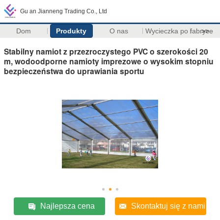
Gu an Jianneng Trading Co., Ltd
Dom
Produkty
O nas
Wycieczka po fabryce
>>
Stabilny namiot z przezroczystego PVC o szerokości 20
m, wodoodporne namioty imprezowe o wysokim stopniu
bezpieczeństwa do uprawiania sportu
Najlepsza cena
Skontaktuj się z nami