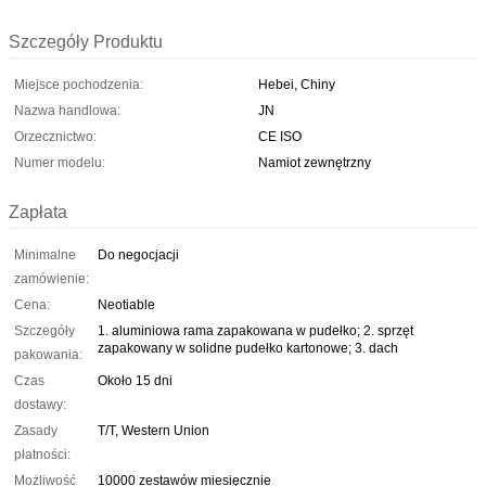
Szczegóły Produktu
Miejsce pochodzenia:
Hebei, Chiny
Nazwa handlowa:
JN
Orzecznictwo:
CE ISO
Numer modelu:
Namiot zewnętrzny
Zapłata
Minimalne
Do negocjacji
zamówienie:
Cena:
Neotiable
Szczegóły
1. aluminiowa rama zapakowana w pudełko; 2. sprzęt
zapakowany w solidne pudełko kartonowe; 3. dach
pakowania:
Czas
Około 15 dni
dostawy:
Zasady
T/T, Western Union
płatności:
Możliwość
10000 zestawów miesięcznie