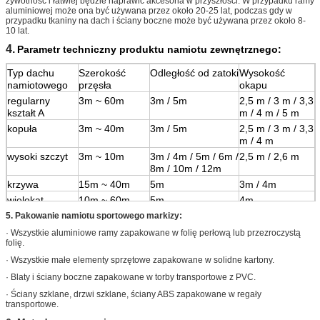
żywotność i łatwiej będzie naprawić akcesoria w przyszłości. W przypadku ramy
aluminiowej może ona być używana przez około 20-25 lat, podczas gdy w
przypadku tkaniny na dach i ściany boczne może być używana przez około 8-
10 lat.
4.
Parametr techniczny produktu namiotu zewnętrznego:
Typ dachu
Szerokość
Odległość od zatoki
Wysokość
namiotowego
przęsła
okapu
regularny
3m ~ 60m
3m / 5m
2,5 m / 3 m / 3,3
kształt A
m / 4 m / 5 m
kopuła
3m ~ 40m
3m / 5m
2,5 m / 3 m / 3,3
m / 4 m
wysoki szczyt
3m ~ 10m
3m / 4m / 5m / 6m /
2,5 m / 2,6 m
8m / 10m / 12m
krzywa
15m ~ 40m
5m
3m / 4m
wielokąt
10m ~ 60m
5m
4m
sześcian
10m ~ 30m
5m
5m
5. Pakowanie namiotu sportowego markizy:
· Wszystkie aluminiowe ramy zapakowane w folię perłową lub przezroczystą
folię.
· Wszystkie małe elementy sprzętowe zapakowane w solidne kartony.
· Blaty i ściany boczne zapakowane w torby transportowe z PVC.
· Ściany szklane, drzwi szklane, ściany ABS zapakowane w regały
transportowe.