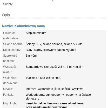
Supply:
Opis
Namiot z aluminiową ramą
Głównym
Stop aluminium
materiałem:
Ściana boczna:
Ściany PCV, ściana szklana, ściana ABS itp.
Kolor tkaniny:
Biały, czarny, czerwony lub na żądanie
Szerokość
3m-40m
namiotu:
Wysokość
Standardowa szerokość 2,5 m, 3 m, 4 m, 5 m
okapu:
Wiatr Max
100 km / h (0,3-0,5 kn / m2)
dozwolone:
Użycie:
Impreza, wydarzenie, ślub, kościół, wystawa
Funkcja:
Wodoodporny, ognioodporny i odporny na światło
słoneczne
namioty baldachimowe z ramą aluminiową
High Light:
,
poza namiotami imprezowymi