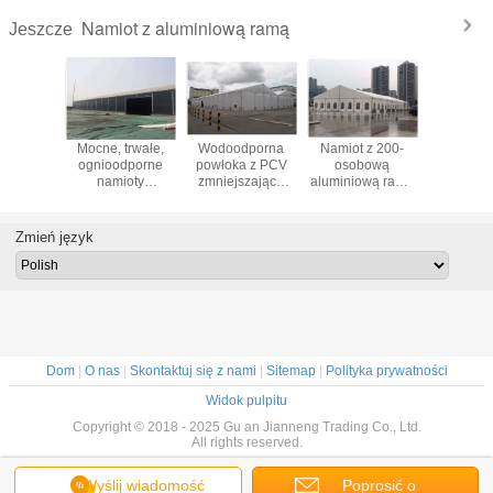
Namiot z aluminiową ramą
Jeszcze
owa rama
Mocne, trwałe,
Wodoodporna
Namiot z 200-
Wodood
trzne
ognioodporne
powłoka z PCV
osobową
namio
ioty
namioty
zmniejszająca
aluminiową ramą
baldac
ynowe,
magazynowe
palność Duży
aluminiową na
Odporny
iot
Namiot
namiot
zewnątrz na
dla 200
nowy o
przemysłowy z
magazynowy do
kościół lub inne
gromadząc
Zmień język
jemności
czarną
przechowywania
wydarzenie
na wyda
aluminiową ramą
Dom
|
O nas
|
Skontaktuj się z nami
|
Sitemap
|
Polityka prywatności
Widok pulpitu
Copyright © 2018 - 2025 Gu an Jianneng Trading Co., Ltd.
All rights reserved.
Wyślij wiadomość
Poprosić o