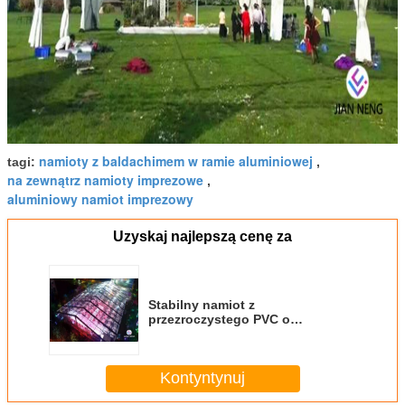
namioty z baldachimem w ramie aluminiowej
tagi:
,
na zewnątrz namioty imprezowe
,
aluminiowy namiot imprezowy
Uzyskaj najlepszą cenę za
Stabilny namiot z
przezroczystego PVC o
szerokości 20 m, wodoodporne
namioty imprezowe o wysokim
stopniu bezpieczeństwa do
Kontyntynuj
uprawiania sportu