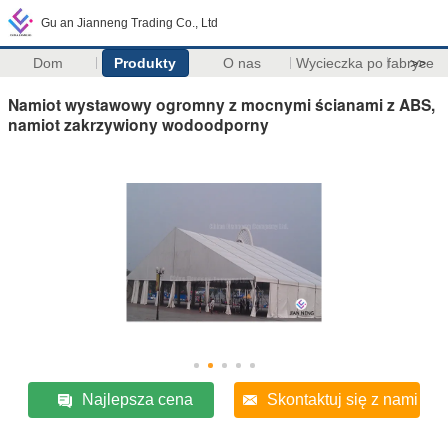
Gu an Jianneng Trading Co., Ltd
Dom
Produkty
O nas
Wycieczka po fabryce
>>
Namiot wystawowy ogromny z mocnymi ścianami z ABS,
namiot zakrzywiony wodoodporny
Najlepsza cena
Skontaktuj się z nami