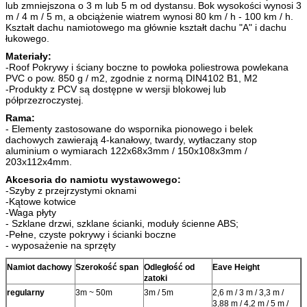
lub zmniejszona o 3 m lub 5 m od dystansu.
Bok wysokości wynosi 3
m / 4 m / 5 m, a obciążenie wiatrem wynosi 80 km / h - 100 km / h.
Kształt dachu namiotowego ma głównie kształt dachu "A" i dachu
łukowego.
Materiały:
-Roof Pokrywy i ściany boczne to powłoka poliestrowa powlekana
PVC o pow. 850 g / m2, zgodnie z normą DIN4102 B1, M2
-Produkty z PCV są dostępne w wersji blokowej lub
półprzezroczystej.
Rama:
- Elementy zastosowane do wspornika pionowego i belek
dachowych zawierają 4-kanałowy, twardy, wytłaczany stop
aluminium o wymiarach 122x68x3mm / 150x108x3mm /
203x112x4mm.
Akcesoria do namiotu wystawowego:
-Szyby z przejrzystymi oknami
-Kątowe kotwice
-Waga płyty
- Szklane drzwi, szklane ścianki, moduły ścienne ABS;
-Pełne, czyste pokrywy i ścianki boczne
- wyposażenie na sprzęty
Namiot dachowy
Szerokość span
Odległość od
Eave Height
zatoki
regularny
3m ~ 50m
3m / 5m
2,6 m / 3 m / 3,3 m /
3,88 m / 4,2 m / 5 m /