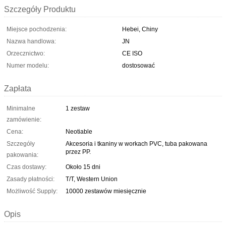
Szczegóły Produktu
Miejsce pochodzenia:
Hebei, Chiny
Nazwa handlowa:
JN
Orzecznictwo:
CE ISO
Numer modelu:
dostosować
Zapłata
Minimalne
1 zestaw
zamówienie:
Cena:
Neotiable
Szczegóły
Akcesoria i tkaniny w workach PVC, tuba pakowana
przez PP.
pakowania:
Czas dostawy:
Około 15 dni
Zasady płatności:
T/T, Western Union
Możliwość Supply:
10000 zestawów miesięcznie
Opis