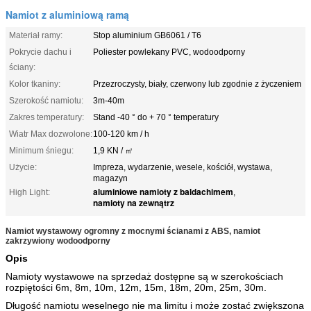
Namiot z aluminiową ramą
Materiał ramy:
Stop aluminium GB6061 / T6
Pokrycie dachu i
Poliester powlekany PVC, wodoodporny
ściany:
Kolor tkaniny:
Przezroczysty, biały, czerwony lub zgodnie z życzeniem
Szerokość namiotu:
3m-40m
Zakres temperatury:
Stand -40 ° do + 70 ° temperatury
Wiatr Max dozwolone:
100-120 km / h
Minimum śniegu:
1,9 KN / ㎡
Użycie:
Impreza, wydarzenie, wesele, kościół, wystawa,
magazyn
aluminiowe namioty z baldachimem
High Light:
,
namioty na zewnątrz
Namiot wystawowy ogromny z mocnymi ścianami z ABS, namiot
zakrzywiony wodoodporny
Opis
Namioty wystawowe na sprzedaż dostępne są w szerokościach
rozpiętości 6m, 8m, 10m, 12m, 15m, 18m, 20m, 25m, 30m.
Długość namiotu weselnego nie ma limitu i może zostać zwiększona