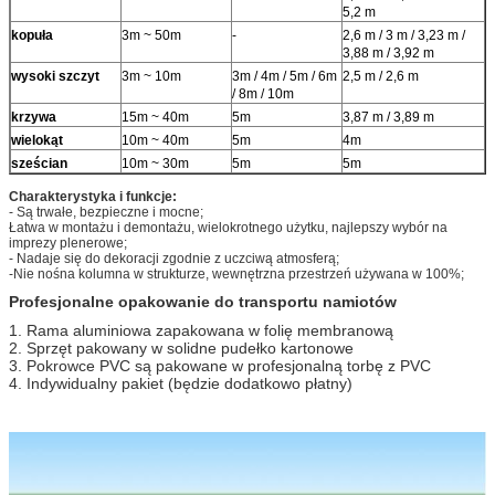
5,2 m
kopuła
3m ~ 50m
-
2,6 m / 3 m / 3,23 m /
3,88 m / 3,92 m
wysoki szczyt
3m ~ 10m
3m / 4m / 5m / 6m
2,5 m / 2,6 m
/ 8m / 10m
krzywa
15m ~ 40m
5m
3,87 m / 3,89 m
wielokąt
10m ~ 40m
5m
4m
sześcian
10m ~ 30m
5m
5m
Charakterystyka i funkcje:
- Są trwałe, bezpieczne i mocne;
Łatwa w montażu i demontażu, wielokrotnego użytku, najlepszy wybór na
imprezy plenerowe;
- Nadaje się do dekoracji zgodnie z uczciwą atmosferą;
-Nie nośna kolumna w strukturze, wewnętrzna przestrzeń używana w 100%;
Profesjonalne opakowanie do transportu namiotów
1. Rama aluminiowa zapakowana w folię membranową
2. Sprzęt pakowany w solidne pudełko kartonowe
3. Pokrowce PVC są pakowane w profesjonalną torbę z PVC
4. Indywidualny pakiet (będzie dodatkowo płatny)