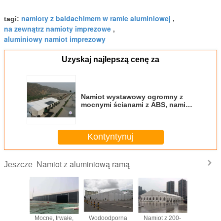
namioty z baldachimem w ramie aluminiowej
tagi:
,
na zewnątrz namioty imprezowe
,
aluminiowy namiot imprezowy
Uzyskaj najlepszą cenę za
Namiot wystawowy ogromny z
mocnymi ścianami z ABS, namiot
zakrzywiony wodoodporny
Kontyntynuj
Namiot z aluminiową ramą
Jeszcze
owa rama
Mocne, trwałe,
Wodoodporna
Namiot z 200-
Wodood