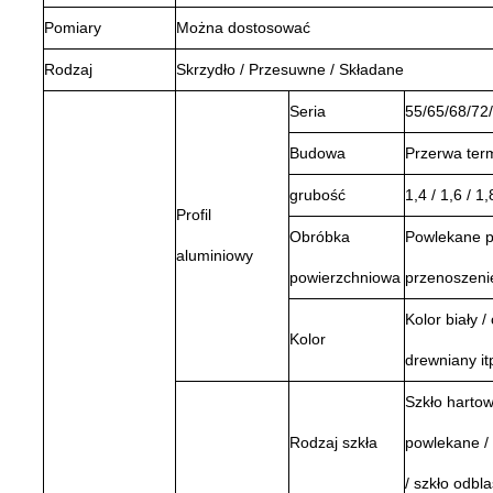
Pomiary
Można dostosować
Rodzaj
Skrzydło / Przesuwne / Składane
Seria
55/65/68/72/
Budowa
Przerwa ter
grubość
1,4 / 1,6 / 1
Profil
Obróbka
Powlekane p
aluminiowy
powierzchniowa
przenoszenie
Kolor biały /
Kolor
drewniany i
Szkło hartow
Rodzaj szkła
powlekane / 
/ szkło odbl