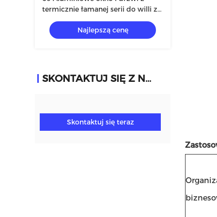
termicznie łamanej serii do willi ze
szkłem hartowanym 5 + 12A +
Najlepszą cenę
5mm
SKONTAKTUJ SIĘ Z NAMI
Skontaktuj się teraz
Zastoso
Organiz
biznes