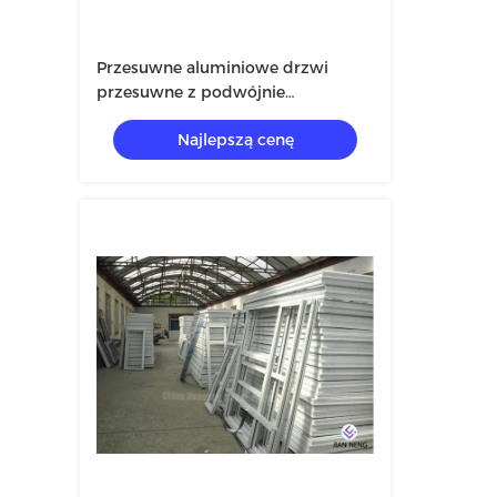
Przesuwne aluminiowe drzwi
przesuwne z podwójnie
hartowanego szkła 3,0 mm
Najlepszą cenę