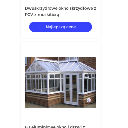
Dwuskrzydłowe okno skrzydłowe z
PCV z moskitierą
Najlepszą cenę
60 Aluminiowe okno i drzwi z