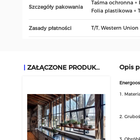
Taśma ochronna + P
Szczegóły pakowania
Folia plastikowa +
T/T, Western Union
Zasady płatności
Opis 
ZAŁĄCZONE PRODUKTY
Energoos
1. Materi
2. Gruboś
3. Obrób