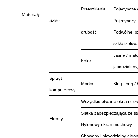
Przeszklenia
Pojedyncze /
Materiały
Szkło
Pojedynczy:
grubość
Podwójne: s
szkło izolow
Jasne / mato
Kolor
jasnozielony
Sprzęt
Marka
King Long /
komputerowy
Wszystkie otwarte okna i d
Siatka zabezpieczająca ze st
Ekrany
Nylonowy ekran muchowy
Chowany i niewidzialny ekran