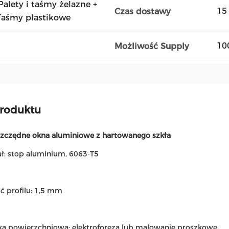
alety i taśmy żelazne +
15 
Czas dostawy
 Taśmy plastikowe
10
Możliwość Supply
produktu
zczędne okna aluminiowe z hartowanego szkła
ał: stop aluminium, 6063-T5
ć profilu: 1,5 mm
ka powierzchniowa: elektroforeza lub malowanie proszkowe