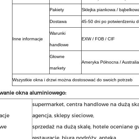
Pakiety
Sklejka piankowa / bąbelkow
Dostawa
45-50 dni po potwierdzeniu d
Warunki
Inne informacje
EXW / FOB / CIF
handlowe
Głowne
Ameryka Północna / Australia
markety
Wszystkie okna i drzwi można dostosować do swoich potrzeb
wanie okna aluminiowego:
supermarket, centra handlowe na dużą ska
acje
agencja, sklepy sieciowe,
owe
sprzedaż na dużą skalę, hotele oceniane 
restauracje, biura podróży, apteka