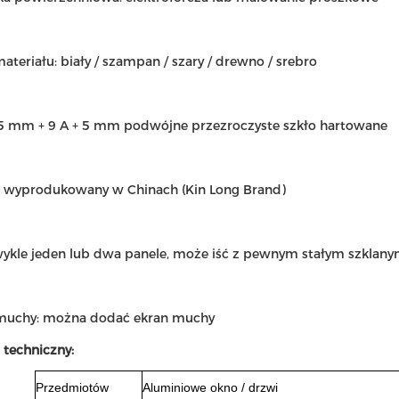
materiału: biały / szampan / szary / drewno / srebro
: 5 mm + 9 A + 5 mm podwójne przezroczyste szkło hartowane
t: wyprodukowany w Chinach (Kin Long Brand)
 zwykle jeden lub dwa panele, może iść z pewnym stałym szkla
 muchy: można dodać ekran muchy
 techniczny:
Przedmiotów
Aluminiowe okno / drzwi