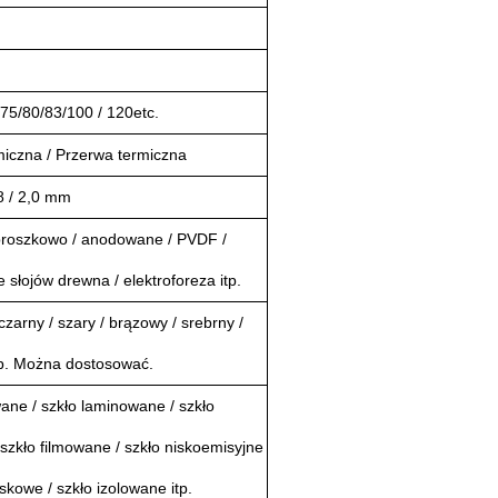
75/80/83/100 / 120etc.
miczna / Przerwa termiczna
,8 / 2,0 mm
roszkowo / anodowane / PVDF /
 słojów drewna / elektroforeza itp.
 czarny / szary / brązowy / srebrny /
tp. Można dostosować.
ane / szkło laminowane / szkło
szkło filmowane / szkło niskoemisyjne
askowe / szkło izolowane itp.