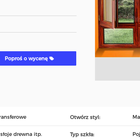
Poproś o wycenę
ransferowe
Ma
Otwórz styl:
 słoje drewna itp.
Po
Typ szkła: