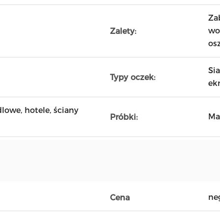
Za
wo
Zalety:
os
Si
Typy oczek:
ek
owe, hotele, ściany
Ma
Próbki:
ne
Cena