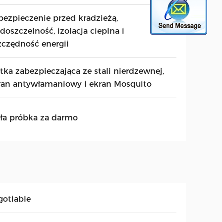
bezpieczenie przed kradzieżą,
doszczelność, izolacja cieplna i
zczędność energii
atka zabezpieczająca ze stali nierdzewnej,
ran antywłamaniowy i ekran Mosquito
ła próbka za darmo
gotiable