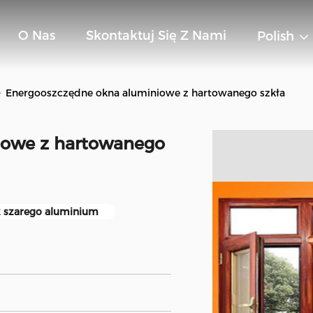
O Nas
Skontaktuj Się Z Nami
Polish
>
Energooszczędne okna aluminiowe z hartowanego szkła
iowe z hartowanego
z szarego aluminium