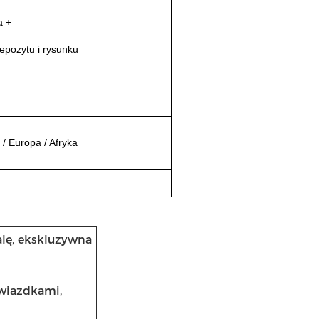
a +
epozytu i rysunku
 / Europa / Afryka
lę, ekskluzywna
gwiazdkami,