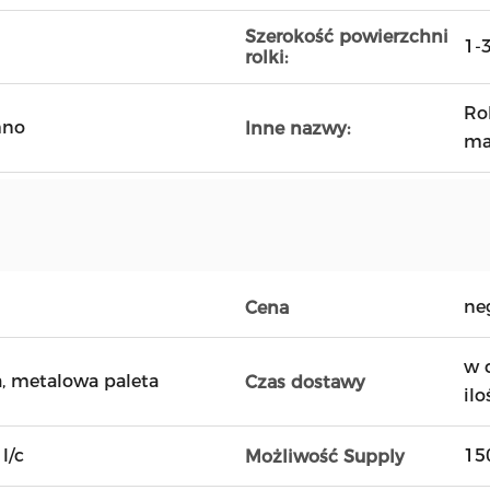
Szerokość powierzchni
1-
rolki:
Ro
mno
Inne nazwy:
ma
ne
Cena
w 
, metalowa paleta
Czas dostawy
ilo
l/c
15
Możliwość Supply