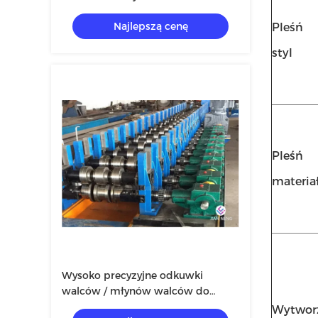
maszyn dachowych Kute walcówki
Najlepszą cenę
stalowe
Pleśń
styl
Pleśń
materia
Wysoko precyzyjne odkuwki
walców / młynów walców do
odlewania lub kucia walców
Wytworz