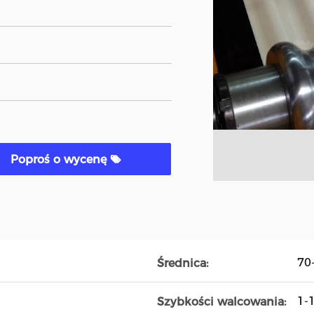
Poproś o wycenę
70
Średnica:
1-1
Szybkości walcowania: