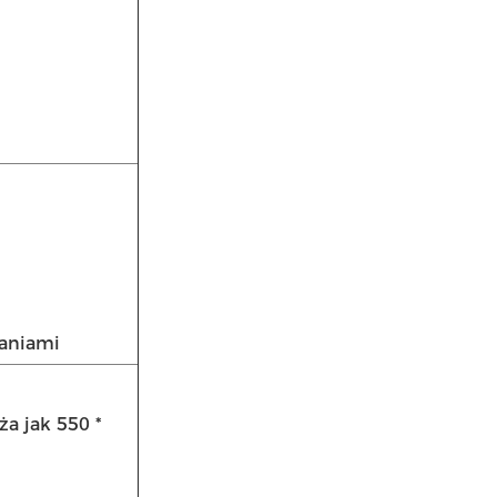
ganiami
a jak 550 *