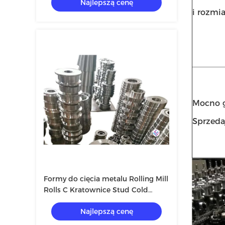
Najlepszą cenę
i rozmia
Mocno 
Sprzeda
Formy do cięcia metalu Rolling Mill
Rolls C Kratownice Stud Cold
Shape Making Gięcie Curving
Najlepszą cenę
Machine