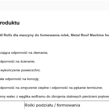
produktu
ill Rolls dla maszyny do formowania rolek, Metal Roof Machine f
czająca odporność na złamania;
dporność na ścieranie;
e wykończenie powierzchni;
ała odporność na korozję;
odporność na zmęczenie cieplne i odporność na pękanie termiczne;
imny walec z węglika wolframu do zbrojenia stalowych pierścieni pręt
Rolki podziału / formowania