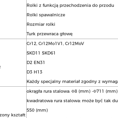
Rolki z funkcją przechodzenia do przodu
Rolki spawalnicze
Rozmiar rolki
Turk przewraca głowę
Cr12, Cr12Mo1V1, Cr12MoV
SKD11 SKD61
D2 EN31
ł
D3 H13
Każdy specjalny materiał zgodny z wyma
okrągła rura stalowa: Φ8 (mm) -Φ711 (mm)
kwadratowa rura stalowa: może być tak duż
550 (mm)
ony kształt