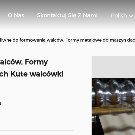
O Nas
Skontaktuj Się Z Nami
Polish
żeliwne do formowania walców, Formy metalowe do maszyn da
walców, Formy
ch Kute walcówki
e