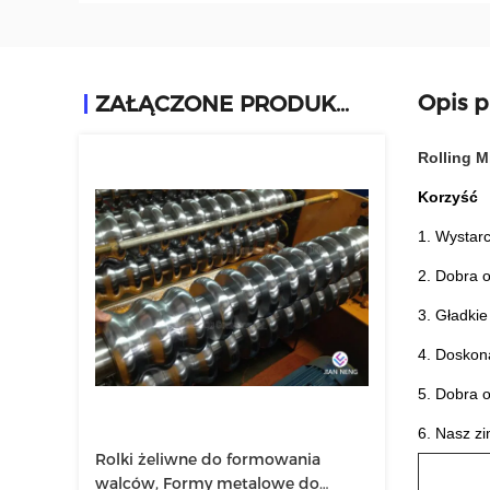
Opis 
ZAŁĄCZONE PRODUKTY
Rolling M
Korzyść
1. Wystar
2. Dobra o
3. Gładki
4. Doskon
5. Dobra 
6. Nasz z
Rolki żeliwne do formowania
walców, Formy metalowe do